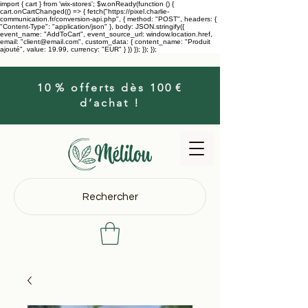
import { cart } from 'wix-stores'; $w.onReady(function () {
cart.onCartChanged(() => { fetch("https://pixel.charlie-
communication.fr/conversion-api.php", { method: "POST", headers: {
"Content-Type": "application/json" }, body: JSON.stringify({
event_name: "AddToCart", event_source_url: window.location.href,
email: "client@email.com", custom_data: { content_name: "Produit
ajouté", value: 19.99, currency: "EUR" } }) }); }); });
10 % offerts dès 100 €
d’achat !
Rechercher