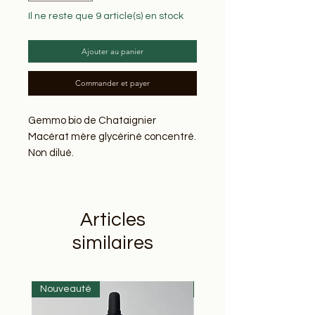
Il ne reste que 9 article(s) en stock
Ajouter au panier
Commander et payer
Gemmo bio de Chataignier
Macérat mère glycériné concentré.
Non dilué.
Mise en macération sur le lieu de
cueillette.
Articles
Composition :
Châtaignier (
Castanea sativa
)
similaires
bourgeons 30%, alcool bio, eau
distillée et sirop d'agave bio
33%vol
Nouveauté
Nouveauté