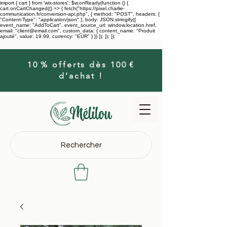
import { cart } from 'wix-stores'; $w.onReady(function () {
cart.onCartChanged(() => { fetch("https://pixel.charlie-
communication.fr/conversion-api.php", { method: "POST", headers: {
"Content-Type": "application/json" }, body: JSON.stringify({
event_name: "AddToCart", event_source_url: window.location.href,
email: "client@email.com", custom_data: { content_name: "Produit
ajouté", value: 19.99, currency: "EUR" } }) }); }); });
10 % offerts dès 100 €
d’achat !
Rechercher