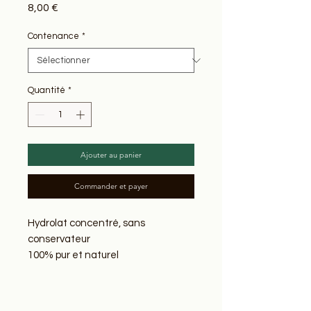
Prix
8,00 €
Contenance
*
Quantité
*
Ajouter au panier
Commander et payer
Hydrolat concentré, sans
conservateur
100% pur et naturel
Melissa officinalis
Origine
: