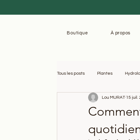
Boutique
À propos
Tous les posts
Plantes
Hydrol
Lou MURAT
15 juil
Teinture-mère
Confort fémin
Comment u
quotidien