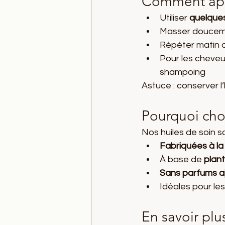
Comment appl
Utiliser 
quelque
Masser douceme
Répéter matin o
Pour les cheveux
shampoing
Astuce : conserver l’
Pourquoi choi
Nos huiles de soin so
Fabriquées à la
À base de 
plant
Sans parfums aj
Idéales pour le
En savoir plu