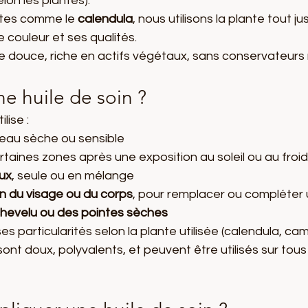
elon les plantes).
ntes comme le 
calendula
, nous utilisons la plante tout j
e couleur et ses qualités.
uile douce, riche en actifs végétaux, sans conservateurs n
ne huile de soin ?
lise :
peau sèche ou sensible
rtaines zones après une exposition au soleil ou au froid
ux
, seule ou en mélange
en du visage ou du corps
, pour remplacer ou compléter
 chevelu ou des pointes sèches
 particularités selon la plante utilisée (calendula, cam
sont doux, polyvalents, et peuvent être utilisés sur tou