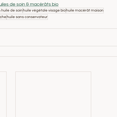
uiles de soin & macérâts bio
n huile de soin
huile végétale visage bio
huile macérât maison
èche
huile sans conservateur