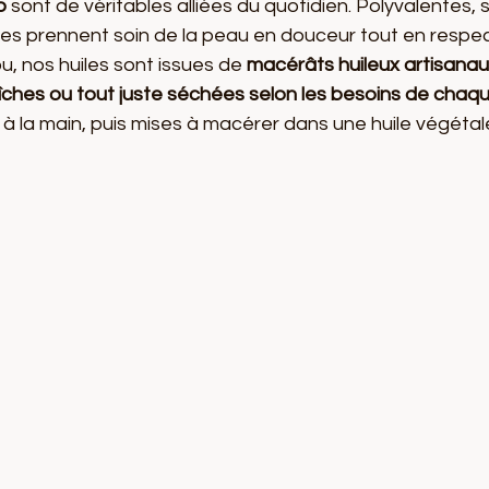
o
 sont de véritables alliées du quotidien. Polyvalentes, 
, elles prennent soin de la peau en douceur tout en respe
ou, nos huiles sont issues de 
macérâts huileux artisana
îches ou tout juste séchées selon les besoins de chaq
es à la main, puis mises à macérer dans une huile végétal