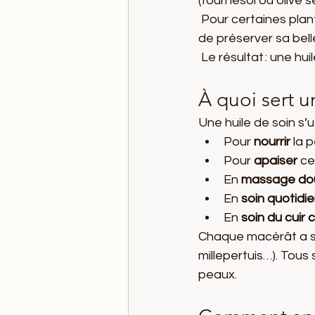
(tournesol ou olive s
 Pour certaines pla
de préserver sa bell
 Le résultat : une h
À quoi sert u
Une huile de soin s’uti
Pour 
nourrir
 la 
Pour 
apaiser
 ce
En 
massage do
En 
soin quotidi
En 
soin du cuir
Chaque macérât a ses
millepertuis…). Tous 
peaux.