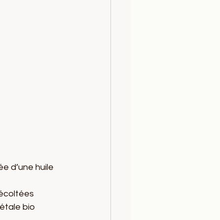
e d’une huile 
récoltées 
tale bio 