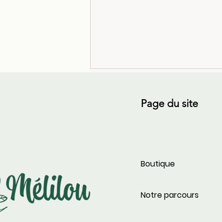
Page du site
Boutique
Calendula bio : récolte,
séchage et macération pour
une huile de soin artisanale
Notre parcours