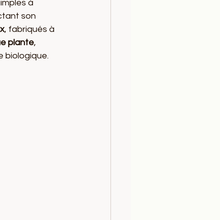
simples à 
ctant son 
ux
, fabriqués à 
ue plante
, 
e biologique.