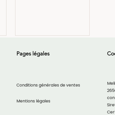
Pages légales
Co
Meli
Conditions générales de ventes
Millepertuis bio : usages
265
traditionnels et récolte
artisanale
con
Mentions légales
Sir
Cert