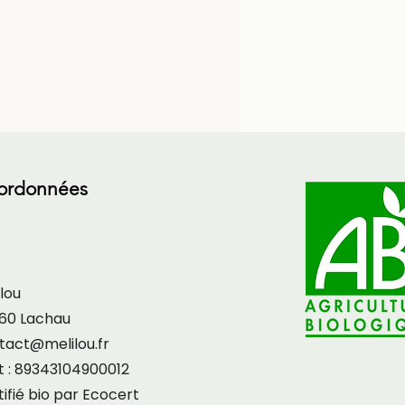
ordonnées
lou
60 Lachau
tact@melilou.fr
et : 89343104900012
ifié bio par Ecocert