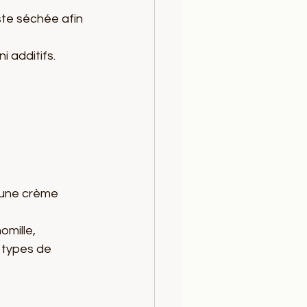
uste séchée afin 
i additifs.
 une crème
omille, 
s types de 