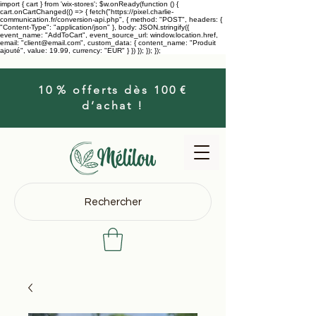
import { cart } from 'wix-stores'; $w.onReady(function () {
cart.onCartChanged(() => { fetch("https://pixel.charlie-
communication.fr/conversion-api.php", { method: "POST", headers: {
"Content-Type": "application/json" }, body: JSON.stringify({
event_name: "AddToCart", event_source_url: window.location.href,
email: "client@email.com", custom_data: { content_name: "Produit
ajouté", value: 19.99, currency: "EUR" } }) }); }); });
10 % offerts dès 100 €
d’achat !
Rechercher