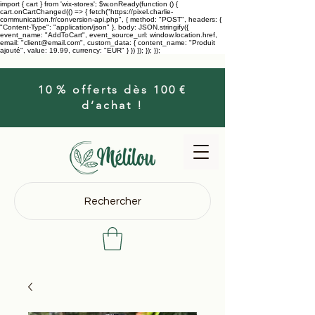
import { cart } from 'wix-stores'; $w.onReady(function () {
cart.onCartChanged(() => { fetch("https://pixel.charlie-
communication.fr/conversion-api.php", { method: "POST", headers: {
"Content-Type": "application/json" }, body: JSON.stringify({
event_name: "AddToCart", event_source_url: window.location.href,
email: "client@email.com", custom_data: { content_name: "Produit
ajouté", value: 19.99, currency: "EUR" } }) }); }); });
10 % offerts dès 100 €
d’achat !
Rechercher