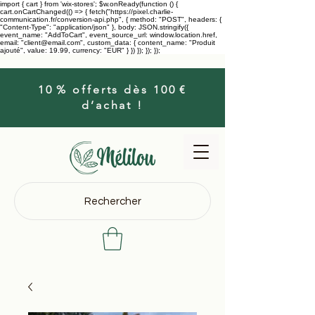
import { cart } from 'wix-stores'; $w.onReady(function () {
cart.onCartChanged(() => { fetch("https://pixel.charlie-
communication.fr/conversion-api.php", { method: "POST", headers: {
"Content-Type": "application/json" }, body: JSON.stringify({
event_name: "AddToCart", event_source_url: window.location.href,
email: "client@email.com", custom_data: { content_name: "Produit
ajouté", value: 19.99, currency: "EUR" } }) }); }); });
10 % offerts dès 100 €
d’achat !
Rechercher