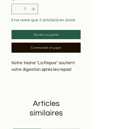
Il ne reste que 3 article(s) en stock
Ajouter au panier
Commander et payer
Notre tisane "La Repue" soutient
votre digestion après les repas!
Composition :
Thym*
Menthe poivrée**
Articles
Mélisse**
Origan**
similaires
Lavande*
*Plantes issues de la cueillette