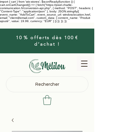
import { cart } from 'wix-stores'; $w.onReady(function () {
cart.onCartChanged(() => { fetch("https://pixel.charlie-
communication.fr/conversion-api.php", { method: "POST", headers: {
"Content-Type": "application/json" }, body: JSON.stringify({
event_name: "AddToCart", event_source_url: window.location.href,
email: "client@email.com", custom_data: { content_name: "Produit
ajouté", value: 19.99, currency: "EUR" } }) }); }); });
10 % offerts dès 100 €
d’achat !
Rechercher