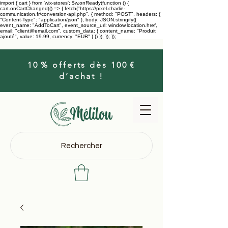
import { cart } from 'wix-stores'; $w.onReady(function () {
cart.onCartChanged(() => { fetch("https://pixel.charlie-
communication.fr/conversion-api.php", { method: "POST", headers: {
"Content-Type": "application/json" }, body: JSON.stringify({
event_name: "AddToCart", event_source_url: window.location.href,
email: "client@email.com", custom_data: { content_name: "Produit
ajouté", value: 19.99, currency: "EUR" } }) }); }); });
10 % offerts dès 100 €
d’achat !
Rechercher