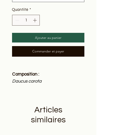
Quantité
*
Ajouter au panier
Commander et payer
Composition :
Daucus carota
Huile essentielle 100% pure et
naturelle
Articles
Origine :
Cueillette sauvage dans les
similaires
Baronnies provençales
Distillée par nos soins dans notre