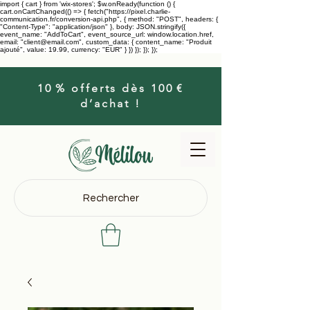
import { cart } from 'wix-stores'; $w.onReady(function () {
cart.onCartChanged(() => { fetch("https://pixel.charlie-
communication.fr/conversion-api.php", { method: "POST", headers: {
"Content-Type": "application/json" }, body: JSON.stringify({
event_name: "AddToCart", event_source_url: window.location.href,
email: "client@email.com", custom_data: { content_name: "Produit
ajouté", value: 19.99, currency: "EUR" } }) }); }); });
10 % offerts dès 100 €
d’achat !
Rechercher