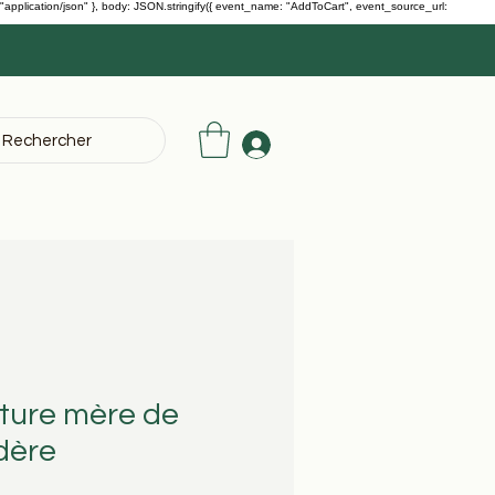
": "application/json" }, body: JSON.stringify({ event_name: "AddToCart", event_source_url:
Rechercher
ture mère de
dère