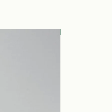
es et allaitantes. Complément
ire, ne peut se substituer à une
tion variée et équilibrée.
ionnement
:
Nouveauté
en verre brun de 50ml avec
 compte goutte en verre.
 bio par Ecocert