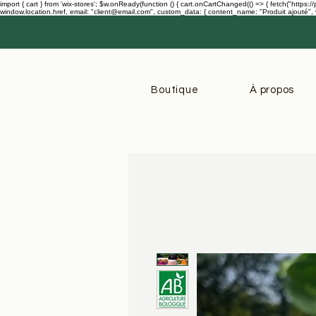
import { cart } from 'wix-stores'; $w.onReady(function () { cart.onCartChanged(() => { fetch("http
window.location.href, email: "client@email.com", custom_data: { content_name: "Produit ajouté", valu
Boutique
À propos