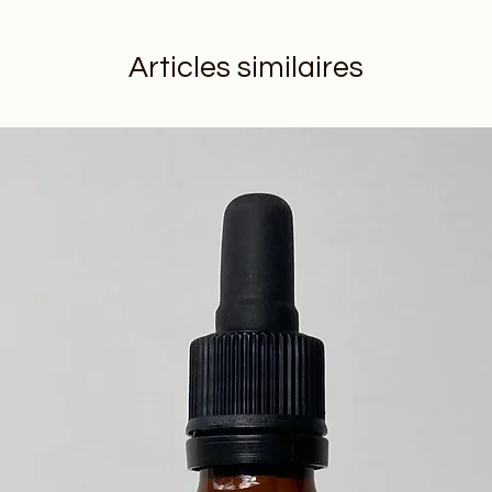
enceint
alimenta
Articles similaires
alimenta
Condit
Flacon 
pipette
Label :
Certifié