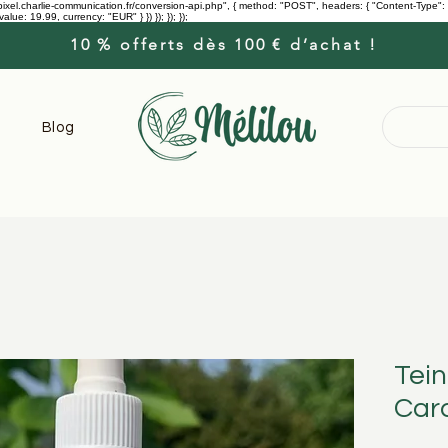
s://pixel.charlie-communication.fr/conversion-api.php", { method: "POST", headers: { "Content-Type
e: 19.99, currency: "EUR" } }) }); }); });
10 % offerts dès 100 € d’achat !
Blog
Tein
Car