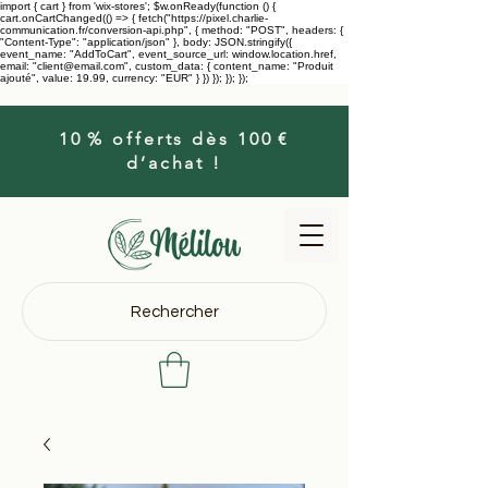
import { cart } from 'wix-stores'; $w.onReady(function () {
cart.onCartChanged(() => { fetch("https://pixel.charlie-
communication.fr/conversion-api.php", { method: "POST", headers: {
"Content-Type": "application/json" }, body: JSON.stringify({
event_name: "AddToCart", event_source_url: window.location.href,
email: "client@email.com", custom_data: { content_name: "Produit
ajouté", value: 19.99, currency: "EUR" } }) }); }); });
10 % offerts dès 100 €
d’achat !
Rechercher