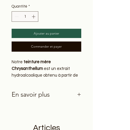
Quantité
*
Ajouter au panier
Commander et payer
Notre
teinture mère
Chrysanthellum
est un extrait
hydroalcoolique obtenu à partir de
la plante fraîche
Chrysanthellum
americanum
, cultivée sur notre
En savoir plus
ferme et certifiée en Agriculture
Biologique.
Chrysanthellum americanum : une
Préparée selon la méthode
plante utilisée en phytothérapie
traditionnelle de macération
traditionnelle
hydroalcoolique, cette alcoolature
Le
Chrysanthellum americanum
,
Articles
de chrysanthellum bio permet