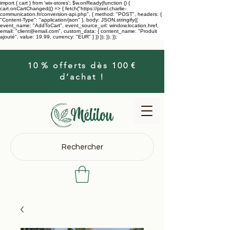
import { cart } from 'wix-stores'; $w.onReady(function () {
cart.onCartChanged(() => { fetch("https://pixel.charlie-
communication.fr/conversion-api.php", { method: "POST", headers: {
"Content-Type": "application/json" }, body: JSON.stringify({
event_name: "AddToCart", event_source_url: window.location.href,
email: "client@email.com", custom_data: { content_name: "Produit
ajouté", value: 19.99, currency: "EUR" } }) }); }); });
10 % offerts dès 100 €
d’achat !
Rechercher