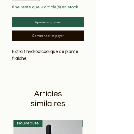
Il ne reste que 9 article(s) en stock
Ajouter au panier
Commander et payer
Extrait hydroalcoolique de plante
fraiche.
Composition :
Melilotus officinalis (sommités
fleuries), alcool bio, eau distillée
Articles
55%vol
similaires
Origine
:
Cueillette sauvage sur la ferme
Nouveauté
Nouveauté
Conseil d'utilisation :