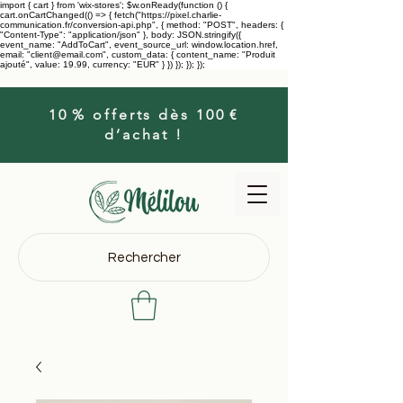
import { cart } from 'wix-stores'; $w.onReady(function () {
cart.onCartChanged(() => { fetch("https://pixel.charlie-
communication.fr/conversion-api.php", { method: "POST", headers: {
"Content-Type": "application/json" }, body: JSON.stringify({
event_name: "AddToCart", event_source_url: window.location.href,
email: "client@email.com", custom_data: { content_name: "Produit
ajouté", value: 19.99, currency: "EUR" } }) }); }); });
10 % offerts dès 100 €
d’achat !
Rechercher