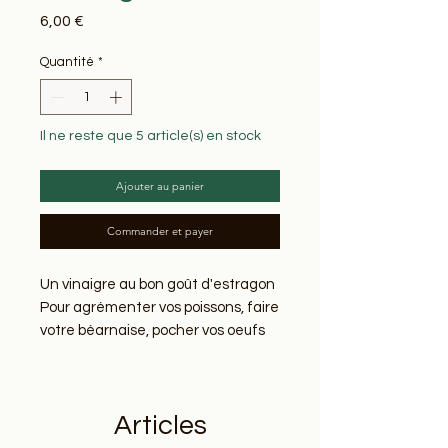
Prix
6,00 €
Quantité
*
Il ne reste que 5 article(s) en stock
Ajouter au panier
Commander et payer
Un vinaigre au bon goût d'estragon
Pour agrémenter vos poissons, faire
votre béarnaise, pocher vos oeufs
et bien plus encore!
Composition :
Articles
Vinaigre de cidre*, estragon*
*issus de l'agriculture biologique